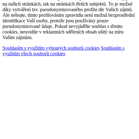
na našich stránkách, tak na stránkách třetích subjektů. To je možné
díky vytváření tzv. pseudonymizovaného profilu dle Vašich zájmů.
Ale nebojte, tímto profilováním zpravidla není možná bezprostřední
identifikace Vaší osoby, protože jsou používány pouze
pseudonymizované údaje. Pokud nevyjádříte souhlas s těmito
cookies, neuvidíte v reklamních sděleních obsah ušitý na míru
Vašim zájmům.
Souhlasím s využitím vybraných souborů cookies
Souhlasím s
využitím všech souborů cookies