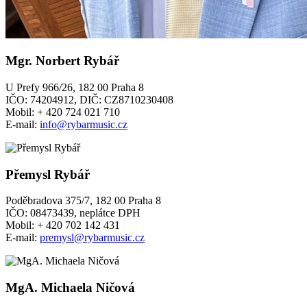
Mgr. Norbert Rybář
U Prefy 966/26, 182 00 Praha 8
IČO: 74204912, DIČ: CZ8710230408
Mobil: + 420 724 021 710
E-mail:
info@rybarmusic.cz
Přemysl Rybář
Poděbradova 375/7, 182 00 Praha 8
IČO: 08473439, neplátce DPH
Mobil: + 420 702 142 431
E-mail:
premysl@rybarmusic.cz
MgA. Michaela Ničová