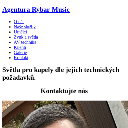
Agentura Rybar Music
O nás
Naše služby
Umělci
Zvuk a světla
AV technika
Klienti
Galerie
Kontakt
Světla pro kapely dle jejich technických
požadavků.
Kontaktujte nás