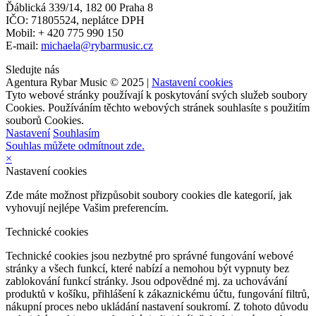
Ďáblická 339/14, 182 00 Praha 8
IČO: 71805524, neplátce DPH
Mobil: + 420 775 990 150
E-mail:
michaela@rybarmusic.cz
Sledujte nás
Agentura Rybar Music © 2025 |
Nastavení cookies
Tyto webové stránky používají k poskytování svých služeb soubory
Cookies. Používáním těchto webových stránek souhlasíte s použitím
souborů Cookies.
Nastavení
Souhlasím
Souhlas můžete odmítnout zde.
×
Nastavení cookies
Zde máte možnost přizpůsobit soubory cookies dle kategorií, jak
vyhovují nejlépe Vašim preferencím.
Technické cookies
Technické cookies jsou nezbytné pro správné fungování webové
stránky a všech funkcí, které nabízí a nemohou být vypnuty bez
zablokování funkcí stránky. Jsou odpovědné mj. za uchovávání
produktů v košíku, přihlášení k zákaznickému účtu, fungování filtrů,
nákupní proces nebo ukládání nastavení soukromí. Z tohoto důvodu