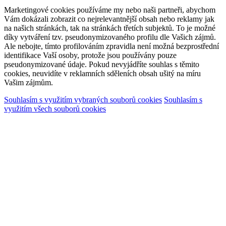
Marketingové cookies používáme my nebo naši partneři, abychom
Vám dokázali zobrazit co nejrelevantnější obsah nebo reklamy jak
na našich stránkách, tak na stránkách třetích subjektů. To je možné
díky vytváření tzv. pseudonymizovaného profilu dle Vašich zájmů.
Ale nebojte, tímto profilováním zpravidla není možná bezprostřední
identifikace Vaší osoby, protože jsou používány pouze
pseudonymizované údaje. Pokud nevyjádříte souhlas s těmito
cookies, neuvidíte v reklamních sděleních obsah ušitý na míru
Vašim zájmům.
Souhlasím s využitím vybraných souborů cookies
Souhlasím s
využitím všech souborů cookies