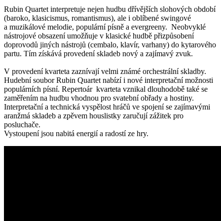
Rubin Quartet interpretuje nejen hudbu dřívějších slohových období
(baroko, klasicismus, romantismus), ale i oblíbené swingové
a muzikálové melodie, populární písně a evergreeny. Neobvyklé
nástrojové obsazení umožňuje v klasické hudbě přizpůsobení
doprovodů jiných nástrojů (cembalo, klavír, varhany) do kytarového
partu. Tím získává provedení skladeb nový a zajímavý zvuk.
V provedení kvarteta zaznívají velmi známé orchestrální skladby.
Hudební soubor Rubin Quartet nabízí i nové interpretační možnosti
populárních písní. Repertoár kvarteta vznikal dlouhodobě také se
zaměřením na hudbu vhodnou pro svatební obřady a hostiny.
Interpretační a technická vyspělost hráčů ve spojení se zajímavými
aranžmá skladeb a zpěvem houslistky zaručují zážitek pro
posluchače.
Vystoupení jsou nabitá energií a radostí ze hry.