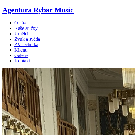
Agentura Rybar Music
O nás
Naše služby
Umělci
Zvuk a světla
AV technika
Klienti
Galerie
Kontakt