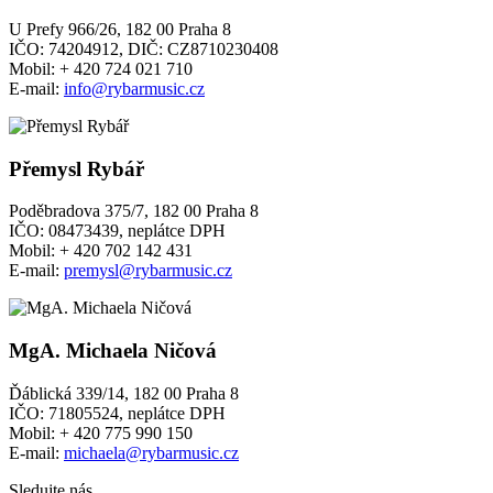
U Prefy 966/26, 182 00 Praha 8
IČO: 74204912, DIČ: CZ8710230408
Mobil: + 420 724 021 710
E-mail:
info@rybarmusic.cz
Přemysl Rybář
Poděbradova 375/7, 182 00 Praha 8
IČO: 08473439, neplátce DPH
Mobil: + 420 702 142 431
E-mail:
premysl@rybarmusic.cz
MgA. Michaela Ničová
Ďáblická 339/14, 182 00 Praha 8
IČO: 71805524, neplátce DPH
Mobil: + 420 775 990 150
E-mail:
michaela@rybarmusic.cz
Sledujte nás